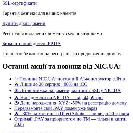
SSL-сертифікати
Гарантія безпеки для ваших клієнтів
Купити дроп-домени
Реєстрація видалених доменів з seo показниками
Безкоштовний домен .PP.UA
Повністю безкоштовна реєстрація та продовження домену
Останні акції та новини від NIC.UA:
✨ Новинка NIC.UA: потужний AI-конструктор сайтів
🔥 Лише до 20 серпня: −80% на .CO
☀️ Літня знижка на домени, хостинг і SSL у NIC.UA
🔥 Нові домени на NIC.UA — від 44,59 грн
🎁 День народження .XYZ: -50% на реєстрацію домену
Передзамовте свій .PAY домен уже зараз
🔥 –30% на хостинг із DirectAdmin — лише до 20 травня
Отримай .PAY за пріоритетом по ТМ — тільки в квітні
2026