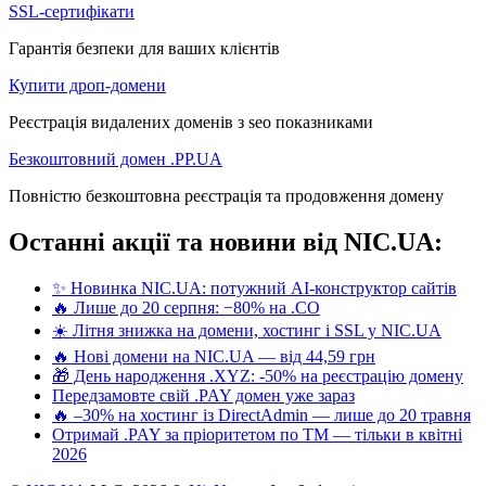
SSL-сертифікати
Гарантія безпеки для ваших клієнтів
Купити дроп-домени
Реєстрація видалених доменів з seo показниками
Безкоштовний домен .PP.UA
Повністю безкоштовна реєстрація та продовження домену
Останні акції та новини від NIC.UA:
✨ Новинка NIC.UA: потужний AI-конструктор сайтів
🔥 Лише до 20 серпня: −80% на .CO
☀️ Літня знижка на домени, хостинг і SSL у NIC.UA
🔥 Нові домени на NIC.UA — від 44,59 грн
🎁 День народження .XYZ: -50% на реєстрацію домену
Передзамовте свій .PAY домен уже зараз
🔥 –30% на хостинг із DirectAdmin — лише до 20 травня
Отримай .PAY за пріоритетом по ТМ — тільки в квітні
2026